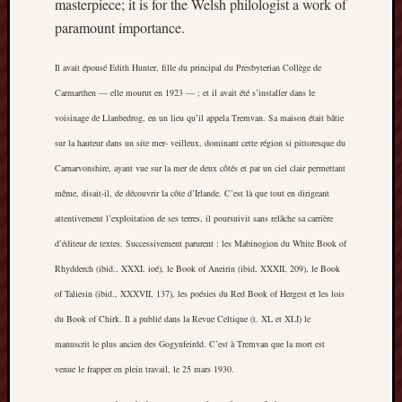
masterpiece; it is for the Welsh philologist a work of
History
paramount importance.
journal
Il avait épousé Edith Hunter, fille du principal du Presbyterian Collège de
Museum
Carmarthen — elle mourut en 1923 — ; et il avait été s’installer dans le
of
British
voisinage de Llanbedrog, en un lieu qu’il appela Tremvan. Sa maison était bâtie
Folklore
sur la hauteur dans un site mer- veilleux, dominant cette région si pittoresque du
Carnarvonshire, ayant vue sur la mer de deux côtés et par un ciel clair permettant
North
même, disait-il, de découvrir la côte d’Irlande. C’est là que tout en dirigeant
Staffordshi
Field
attentivement l’exploitation de ses terres, il poursuivit sans relâche sa carrière
Studies
d’éditeur de textes. Successivement parurent : les Mabinogion du White Book of
Rhydderch (ibid., XXXI, ioé), le Book of Aneirin (ibid, XXXII, 209), le Book
North
Staffs
of Taliesin (ibid., XXXVII, 137), les poésies du Red Book of Hergest et les lois
Field
du Book of Chirk. Il a publié dans la Revue Celtique (t. XL et XLI) le
Club
manuscrit le plus ancien des Gogynfeirdd. C’est à Tremvan que la mort est
venue le frapper en plein travail, le 25 mars 1930.
Port
Vale