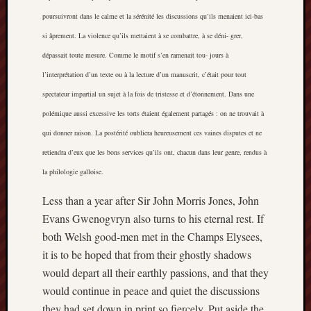
this
poursuivront dans le calme et la sérénité les discussions qu’ils menaient ici-bas
blog
si âprement. La violence qu’ils mettaient à se combattre, à se déni- grer,
survive
dépassait toute mesure. Comme le motif s’en ramenait tou- jours à
and
thrive.
l’interprétation d’un texte ou à la lecture d’un manuscrit, c’était pour tout
spectateur impartial un sujet à la fois de tristesse et d’étonnement. Dans une
Search
polémique aussi excessive les torts étaient également partagés : on ne trouvait à
qui donner raison. La postérité oubliera heureusement ces vaines disputes et ne
retiendra d’eux que les bons services qu’ils ont, chacun dans leur genre, rendus à
Catego
la philologie galloise.
Blog
Less than a year after Sir John Morris Jones, John
Tolkie
Evans Gwenogvryn also turns to his eternal rest. If
Gleani
Uncate
both Welsh good-men met in the Champs Elysees,
it is to be hoped that from their ghostly shadows
would depart all their earthly passions, and that they
Blogroll:
would continue in peace and quiet the discussions
they had set down in print so fiercely. Put aside the