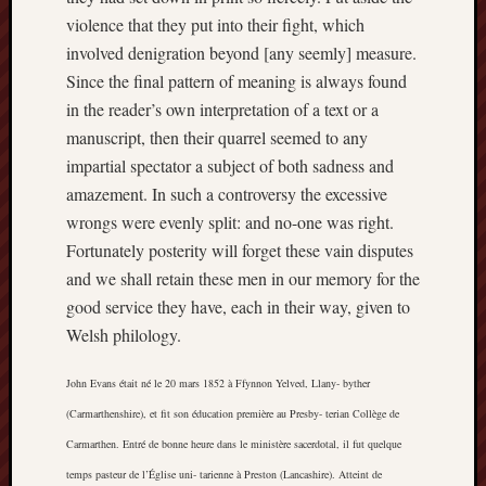
Arnold
violence that they put into their fight, which
Bennett
involved denigration beyond [any seemly] measure.
Society
Since the final pattern of meaning is always found
in the reader’s own interpretation of a text or a
Associatio
manuscript, then their quarrel seemed to any
of
British
impartial spectator a subject of both sadness and
Counties
amazement. In such a controversy the excessive
wrongs were evenly split: and no-one was right.
Barewall
Fortunately posterity will forget these vain disputes
Gallery
and we shall retain these men in our memory for the
Brampton
good service they have, each in their way, given to
Museum
Welsh philology.
(NuL)
John Evans était né le 20 mars 1852 à Ffynnon Yelved, Llany- byther
British
(Carmarthenshire), et fit son éducation première au Presby- terian Collège de
Fairies
Carmarthen. Entré de bonne heure dans le ministère sacerdotal, il fut quelque
Burleigh
temps pasteur de l’Église uni- tarienne à Preston (Lancashire). Atteint de