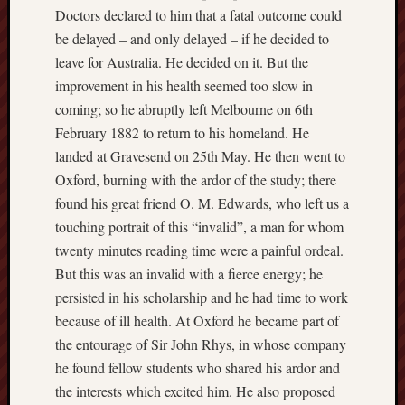
Doctors declared to him that a fatal outcome could
Free
be delayed – and only delayed – if he decided to
Speech
leave for Australia. He decided on it. But the
Union
improvement in his health seemed too slow in
coming; so he abruptly left Melbourne on 6th
Fred
February 1882 to return to his homeland. He
Hughes
landed at Gravesend on 25th May. He then went to
Good
Oxford, burning with the ardor of the study; there
News
found his great friend O. M. Edwards, who left us a
from
touching portrait of this “invalid”, a man for whom
Stoke
twenty minutes reading time were a painful ordeal.
History
But this was an invalid with a fierce energy; he
of
persisted in his scholarship and he had time to work
Burslem
because of ill health. At Oxford he became part of
the entourage of Sir John Rhys, in whose company
JURN
he found fellow students who shared his ardor and
(open
the interests which excited him. He also proposed
access