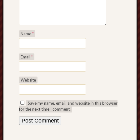
Traditional
Arts
Midlands
Trent
Name
*
&
Mersey
Canal
Society
Email
*
Wedgwood
Institute
Website
Wild
Stoke
Save my name, email, and website in this browser
for the next time I comment.
Works
of
Arnold
Bennett