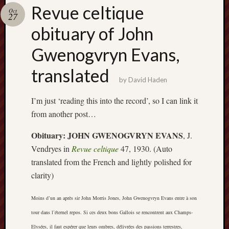
Buy
Revue celtique
Oct
my
27
novel
obituary of John
Gwenogvryn Evans,
Click
here
translated
to
by
David Haden
buy
my
I’m just ‘reading this into the record’, so I can link it
novel!
from another post…
Obituary: JOHN GWENOGVRYN EVANS
, J.
Vendryes in
Revue celtique
47, 1930. (Auto
Please
become
translated from the French and lightly polished for
my
clarity)
patron
on
Moins d’un an après sir John Morris Jones, John Gwenogvryn Evans entre à son
Patreon
tour dans l’éternel repos. Si ces deux bons Gallois se rencontrent aux Champs-
to
help
Elysées, il faut espérer que leurs ombres, délivrées des passions terrestres,