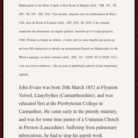
Mabinogion et des Bruts d’après le Red Book of Hergest (ibid., VIII, 192 ; IX,
Creative
Stoke
290 ; XI, 504 ; XII, 294). Vint ensuite, toujours avec la collaboration de Rhys,
l’édi- tion du Book of Llandav (ibid., XIV, 205). En 1894, il fut nommé
Drawing
inspecteur des documents en langue galloise, fonction qu’il occupa jusqu’en
the
1906. Prenant sa charge au sérieux, il entre- prit la vaste enquête qui porta sur
Detail
environ 900 manuscrits et aboutit au monumental Report on Manuscripts in the
N.
Welsh Language, en deux volumes (ibid., XIX, 343 ; XXIV, 95 et XXXI, 533) :
Staffs
c’est son œuvre maîtresse ; elle est pour la philologie galloise d’une importance
Railway
Study
capitale.
Group
John Evans was born 20th March 1852 at Ffynnon
Yelved, Llanybyther (Carmarthenshire), and was
FinboFinb
(local
educated first at the Presbyterian College in
history)
Carmarthen. He came early in the priestly ministry,
and was for some time pastor of a Unitarian Church
Folklore
in Preston (Lancashire). Suffering from pulmonary
Society
tuberculosis, he had to stop his parish work.
UK