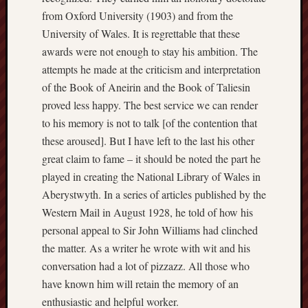
Studies
from Oxford University (1903) and from the
journal
University of Wales. It is regrettable that these
awards were not enough to stay his ambition. The
Stoke
attempts he made at the criticism and interpretation
Cats
of the Book of Aneirin and the Book of Taliesin
Protection
proved less happy. The best service we can render
Stoke
to his memory is not to talk [of the contention that
Archeologi
these aroused]. But I have left to the last his other
Society
great claim to fame – it should be noted the part he
played in creating the National Library of Wales in
Stoke-
Aberystwyth. In a series of articles published by the
on-
Trent
Western Mail in August 1928, he told of how his
City
personal appeal to Sir John Williams had clinched
Archives
the matter. As a writer he wrote with wit and his
conversation had a lot of pizzazz. All those who
Tentaclii
have known him will retain the memory of an
(H.P.
Lovecraft
enthusiastic and helpful worker.