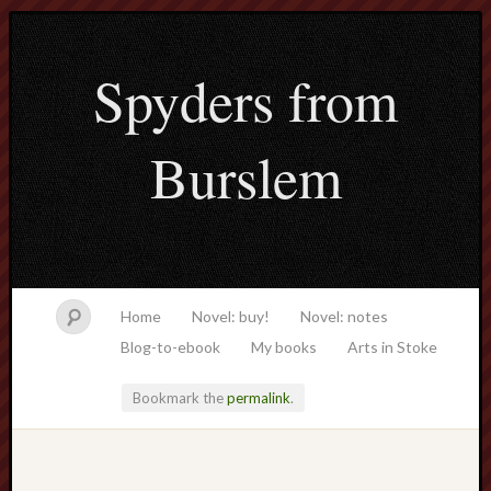
Spyders from
Burslem
Home
Novel: buy!
Novel: notes
Blog-to-ebook
My books
Arts in Stoke
Bookmark the
permalink
.