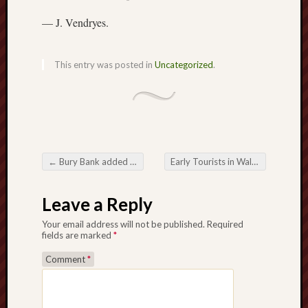
blog)
— J. Vendryes.
The
Arborealist
This entry was posted in
Uncategorized
.
The
Beauty
of
Trentham
The
←
Bury Bank added to the “at risk” register
Early Tourists in Wales
→
Post navigation
Knot
Leave a Reply
Thomas
Wedgwood
Your email address will not be published.
Required
biography
fields are marked
*
Comment
*
Tom
Shippey