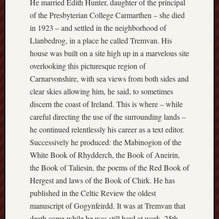
He married Edith Hunter, daughter of the principal
F.C.
of the Presbyterian College Carmarthen – she died
in 1923 – and settled in the neighborhood of
Postcards
from
Llanbedrog, in a place he called Tremvan. His
Stoke
house was built on a site high up in a marvelous site
overlooking this picturesque region of
Potbank
Carnarvonshire, with sea views from both sides and
Dictionary
clear skies allowing him, he said, to sometimes
(local
dialect)
discern the coast of Ireland. This is where – while
careful directing the use of the surrounding lands –
Potteries
he continued relentlessly his career as a text editor.
Bottle
Successively he produced: the Mabinogion of the
Oven
White Book of Rhydderch, the Book of Aneirin,
the Book of Taliesin, the poems of the Red Book of
Potteries
Museum
Hergest and laws of the Book of Chirk. He has
published in the Celtic Review the oldest
Potteries
manuscript of Gogynfeirdd. It was at Tremvan that
Post,
death came while he was still hard at work, 25th