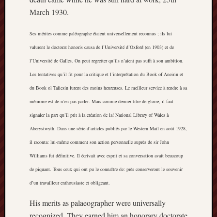
The
March 1930.
Restore
Trust
Ses mérites comme paléographe étaient universellement reconnus ; ils lui
valurent le doctorat honoris causa de l’Université d’Oxford (en 1903) et de
Stoke's
l’Université de Galles. On peut regretter qu’ils n’aient pas suffi à son ambition.
Roman
Les tentatives qu’il fit pour la critique et l’interprétation du Book of Aneirin et
road
du Book ol Taliesin lurent des moins heureuses. Le meilleur service à rendre à sa
S.T.
mémoire est de n’en pas parler. Mais comme dernier titre de gloire, il faut
Joshi
signaler la part qu’il prit à la création de la! National Library of Wales à
Aberystwyth. Dans une série d’articles publiés par le Western Mail en août 1928,
Sir
Gawain's
il raconta: lui-même comment son action personnelle auprès de sir John
World
Williams fut définitive. Il écrivait avec esprit et sa conversation avait beaucoup
de piquant. Tous ceux qui ont pu le connaître de: près conserveront le souvenir
Staffordshi
History
d’un travailleur enthousiaste et obligeant.
Centre
His merits as palaeographer were universally
recognized. They earned him an honorary doctorate
Staffordshi