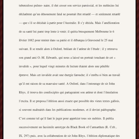
tuberculose pulmo- naire, il dut cesser son service paroissial, et les médecins lui
Burslem
déclarèrent qu’un dénouement fatal ne pourrait être retardé — et seulement retardé
Port
— que s’il se décidait à partir pour l’Australie. Il s’y décida. Mais l’amélioration
Burslem
de sa santé lui parut trop lente à venir; il quitta brusquement Melbourne le 6
Pottery
février 1882 pour rentrer dans sa patrie et il débarqua à Gravesend le 25 mai
suivant. Il se rendit alors à Oxford, brûlant de l’ardeur de l’étude ; il y retrouva
Burslem
School
son grand ami O.-M. Edwards, qui nous a laissé un portrait touchant de cet «
of
invalide », pour lequel vingt minutes de lecture étaient alors une pénible
Art
épreuve. Mais cet invalide avait une énergie farouche; il s’entêta si bien au travail
qu’il eut raison de sa mauvaise santé. A Oxford, dans l’entourage de sir John
Byron
Machin
Rhys, il trouva des condisciples qui partageaient son ardeur et dont l’émulation
l’excita. Il se proposa l’édition aussi exacte que possible des vieux textes gallois,
Calmgrove
si souvent maltraités dans les publications modernes, et il devint paléographe.
blog
C’est comme tel qu’il faut le juger pour apprécier tous ses mérites. Il publia
Collection
successivement un facsimile autotype du Black Book of Carmarthen (R. Celt.,
(Buxton)
IX, 297) puis, avec la collaboration de sir John Rhys, l’édition diplomatique des