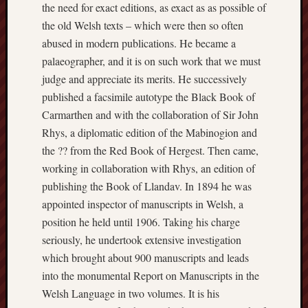
search)
the need for exact editions, as exact as as possible of
the old Welsh texts – which were then so often
Lichfield
abused in modern publications. He became a
Lore
palaeographer, and it is on such work that we must
judge and appreciate its merits. He successively
Local
Collection
published a facsimile autotype the Black Book of
at
Carmarthen and with the collaboration of Sir John
Keele
Rhys, a diplomatic edition of the Mabinogion and
the ?? from the Red Book of Hergest. Then came,
Lotta
working in collaboration with Rhys, an edition of
Plot
publishing the Book of Llandav. In 1894 he was
Medieval
appointed inspector of manuscripts in Welsh, a
Midlands
position he held until 1906. Taking his charge
seriously, he undertook extensive investigation
Middlepor
which brought about 900 manuscripts and leads
Pottery,
into the monumental Report on Manuscripts in the
Burslem
Welsh Language in two volumes. It is his
Midland